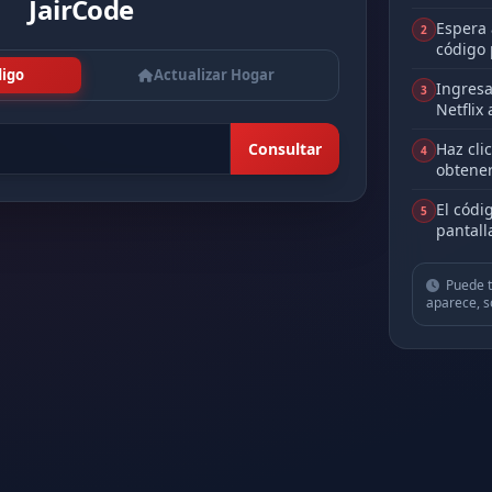
JairCode
Espera 
2
código 
digo
Actualizar Hogar
Ingresa
3
Netflix 
Consultar
Haz cli
4
obtener
El códi
5
pantall
Puede t
aparece, so